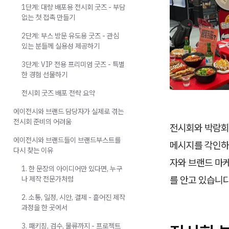
1단계: 대량 배포용 전시회 굿즈 - 부담
없는 첫 접촉 만들기
2단계: 부스 방문 유도용 굿즈 - 관심
있는 분들께 실용성 제공하기
3단계: VIP 전용 프리미엄 굿즈 - 특별
한 경험 선물하기
전시회 굿즈 배포 전략 요약
에이전시와 브랜드 담당자가 실제로 겪는
전시회 준비의 어려움
전시회와 박람회
에이전시와 브랜드들이 브랜드부스트를
메시지를 각인하고
다시 찾는 이유
자와 브랜드 마
1. 한 문장의 아이디어만 있다면, 누구
를 안고 있습니다
나 제작 전문가처럼
2. 소통, 일정, 시안, 결제 - 흩어진 제작
과정을 한 곳에서
3. 패키징, 검수, 물류까지 - 프로젝트