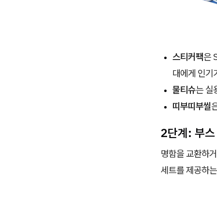
스티커팩
은 
대에게 인기
물티슈
는 실
띠부띠부씰
2단계: 부스
명함을 교환하거
세트를 제공하는 