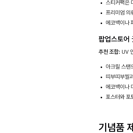
스티커팩은 
프리미엄 의
에코백이나 
팝업스토어 
추천 조합:
UV 
아크릴 스탠드
띠부띠부씰과
에코백이나 
포스터와 포
기념품 