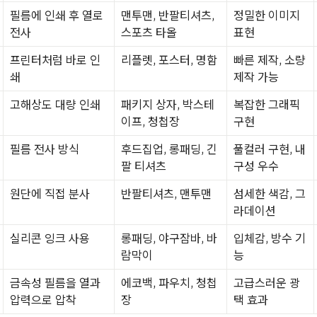
필름에 인쇄 후 열로
맨투맨, 반팔티셔츠,
정밀한 이미지
전사
스포츠 타올
표현
프린터처럼 바로 인
리플렛, 포스터, 명함
빠른 제작, 소량
쇄
제작 가능
고해상도 대량 인쇄
패키지 상자, 박스테
복잡한 그래픽
이프, 청첩장
구현
필름 전사 방식
후드집업, 롱패딩, 긴
풀컬러 구현, 내
팔 티셔츠
구성 우수
원단에 직접 분사
반팔티셔츠, 맨투맨
섬세한 색감, 그
라데이션
실리콘 잉크 사용
롱패딩, 야구잠바, 바
입체감, 방수 기
람막이
능
금속성 필름을 열과
에코백, 파우치, 청첩
고급스러운 광
압력으로 압착
장
택 효과