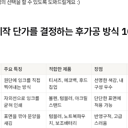
의 선택을 할 수 있도록 도와드릴게요 :)
제작 단가를 결정하는 후가공 방식 1
주요 특징
적합한 제품
장점
원단에 잉크를 직접
티셔츠, 에코백, 후드
선명한 색감, 내
찍어내는 방식
집업
구성 우수
자외선으로 잉크를
볼펜, 텀블러, 아크릴
단단한 표면에
굳혀 인쇄
스탠드
적용 가능
표면을 깎아 문양을
텀블러, 노트북파우
반영구적, 고급
새김
치, 보조배터리
스러움