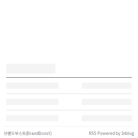
브랜드부스트(BrandBoost)
RSS
·
Powered by Inblog