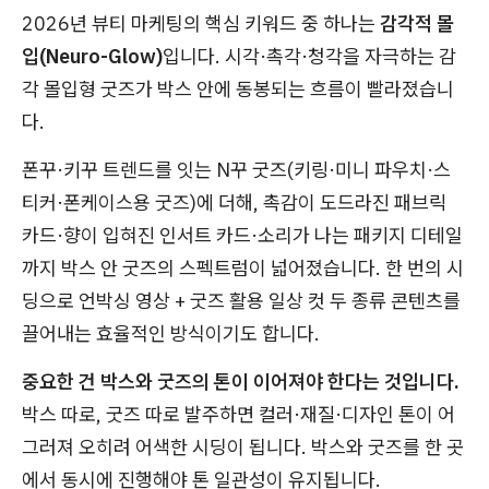
2026년 뷰티 마케팅의 핵심 키워드 중 하나는
감각적 몰
입(Neuro-Glow)
입니다. 시각·촉각·청각을 자극하는 감
각 몰입형 굿즈가 박스 안에 동봉되는 흐름이 빨라졌습니
다.
폰꾸·키꾸 트렌드를 잇는 N꾸 굿즈(키링·미니 파우치·스
티커·폰케이스용 굿즈)에 더해, 촉감이 도드라진 패브릭
카드·향이 입혀진 인서트 카드·소리가 나는 패키지 디테일
까지 박스 안 굿즈의 스펙트럼이 넓어졌습니다. 한 번의 시
딩으로 언박싱 영상 + 굿즈 활용 일상 컷 두 종류 콘텐츠를
끌어내는 효율적인 방식이기도 합니다.
중요한 건 박스와 굿즈의 톤이 이어져야 한다는 것입니다.
박스 따로, 굿즈 따로 발주하면 컬러·재질·디자인 톤이 어
그러져 오히려 어색한 시딩이 됩니다. 박스와 굿즈를 한 곳
에서 동시에 진행해야 톤 일관성이 유지됩니다.