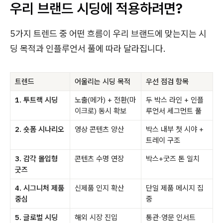
우리 브랜드 시딩에 적용하려면?
5가지 트렌드 중 어떤 흐름이 우리 브랜드에 맞는지는 시
딩 목적과 인플루언서 풀에 따라 달라집니다.
트렌드
어울리는 시딩 목적
우선 점검 항목
1. 투트랙 시딩
노출(메가) + 전환(마
두 박스 라인 + 인플
이크로) 동시 확보
루언서 세그먼트 풀
2. 숏폼 시나리오
영상 콘텐츠 양산
박스 내부 첫 시야 +
트레이 구조
3. 감각 몰입형
콘텐츠 수명 연장
박스+굿즈 톤 일치
굿즈
4. 시그니처 제품
신제품 인지 확산
단일 제품 메시지 집
중심
중
5. 글로벌 시딩
해외 시장 진입
통관·영문 인서트