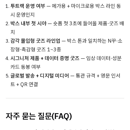
투트랙 운영 여부
— 메가용 + 마이크로용 박스 라인 동
시 운영인지
박스 내부 첫 시야
— 숏폼 첫 3초에 들어올 제품·굿즈 배
치
감각 몰입형 굿즈 라인업
— 박스 톤과 일치하는 N꾸·소
장형·촉감형 굿즈 1~3종
시그니처 제품 + 데이터 증명 굿즈
— 임상 데이터·성분
카드 동봉 여부
글로벌 발송 + 디지털 미디어
— 통관 규격 + 영문 인서
트 + QR 연결
자주 묻는 질문(FAQ)