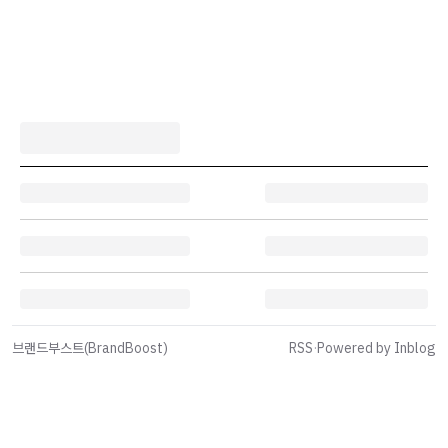
브랜드부스트(BrandBoost)
RSS
·
Powered by Inblog