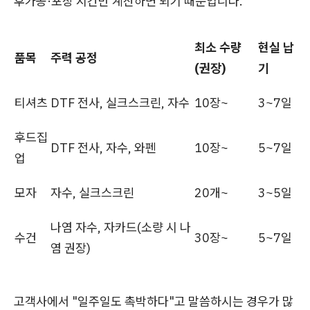
후가공·포장 시간만 계산하면 되기 때문입니다.
최소 수량
현실 납
품목
주력 공정
(권장)
기
티셔츠
DTF 전사, 실크스크린, 자수
10장~
3~7일
후드집
DTF 전사, 자수, 와펜
10장~
5~7일
업
모자
자수, 실크스크린
20개~
3~5일
나염 자수, 자카드(소량 시 나
수건
30장~
5~7일
염 권장)
고객사에서 "일주일도 촉박하다"고 말씀하시는 경우가 많